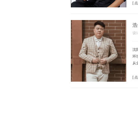
设
[
在
活
度
浩
平
设
一
最
沈
主
环
蓝
从
中
中
[