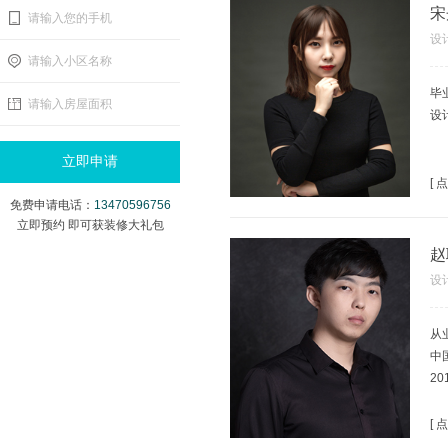
板
宋
请输入您的手机
2
设
2
请输入小区名称
2
毕
在
请输入房屋面积
设
余例
设
鉴
[
免费申请电话：
13470596756
立即预约 即可获装修大礼包
赵
设
从
中
2
2
师
[
2