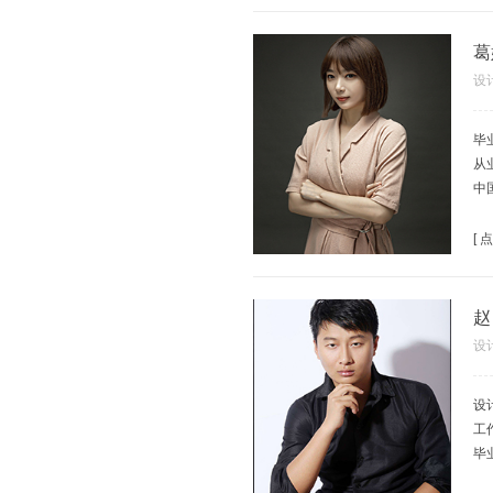
2
2
葛
设
毕
从
中
任
主
[
沈
沈
北
赵
设
设
工
毕
擅