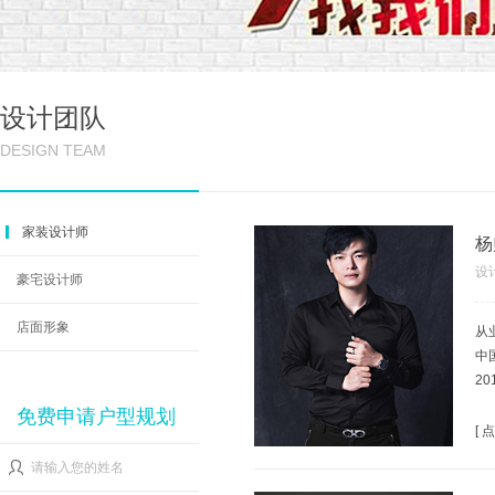
设计团队
DESIGN TEAM
家装设计师
杨
设
豪宅设计师
店面形象
从
中
2
2
免费申请户型规划
2
[
2
请输入您的姓名
2