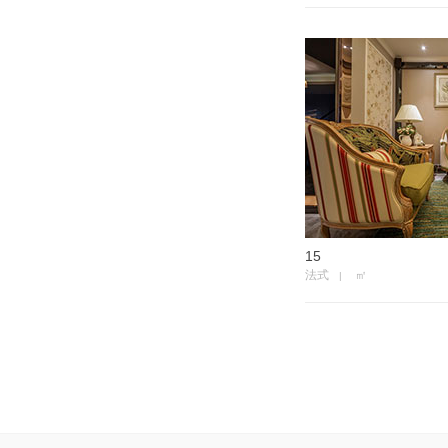
15
法式
㎡
|